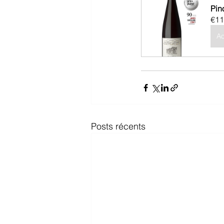
Pin
€11
Ac
Posts récents