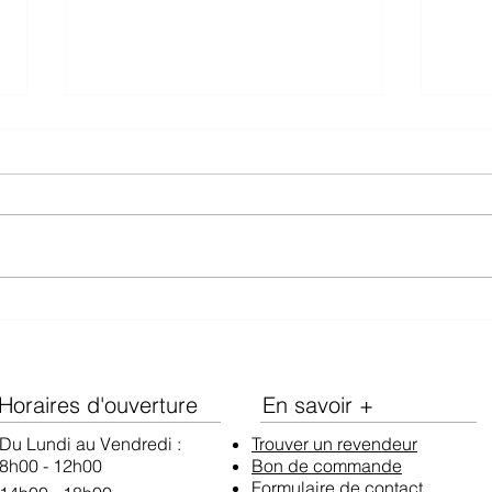
On parle de nous : Ottawa
Séle
Life Magazine
par 
Horaires d'ouverture
En savoir +
Du Lundi au Vendredi :
Trouver un revendeur
8h00 - 12h00
Bon de commande
Formulaire
de contact