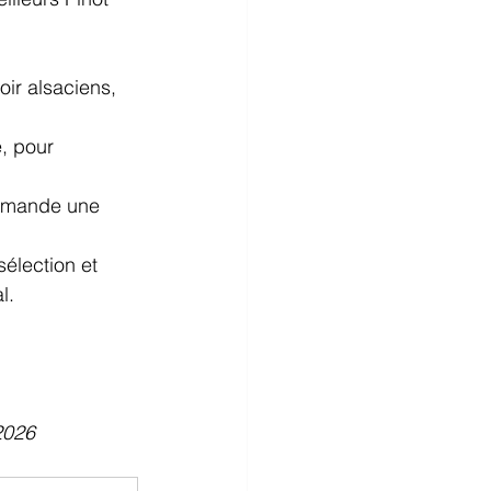
oir alsaciens, 
, pour 
demande une 
élection et 
l.
2026