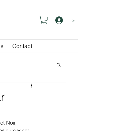
>
és
Contact
r
t Noir, 
lleurs Pinot 