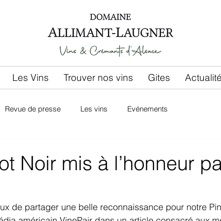
Les Vins
Trouver nos vins
Gites
Actualit
Revue de presse
Les vins
Evénements
ot Noir mis à l’honneur pa
 de partager une belle reconnaissance pour notre Pino
édia américain VinePair dans un article consacré aux mei