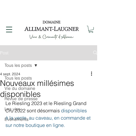
Post
Tous les posts
4 sept. 2024
Tous les posts
Nouveaux millésimes
Vie du domaine
disponibles
Revue de presse
Le Riesling 2023 et le Riesling Grand 
Les vins
Cru 2022 sont désormais 
disponibles 
à la vente, au caveau, en commande et 
Evénements
sur notre boutique en ligne.