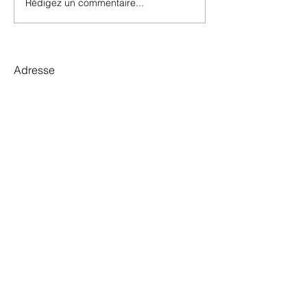
Rédigez un commentaire...
Médaille d'Argent Prix
Plaisir 2025
Adresse
Domaine Allimant-Laugner
10 Grand Rue
67600 Orschwiller
03 88 92 06 52
vins@allimantlaugner.fr
Horaires d'ouverture
Du Lundi au Vendredi :
8h00 - 12h00
14h00 - 18h00
Samedi :​
​ sur réservation
En savoir +
Trouver un revendeur
Bon de commande