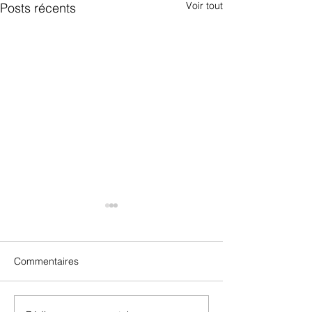
Voir tout
Posts récents
Commentaires
Notes James Su