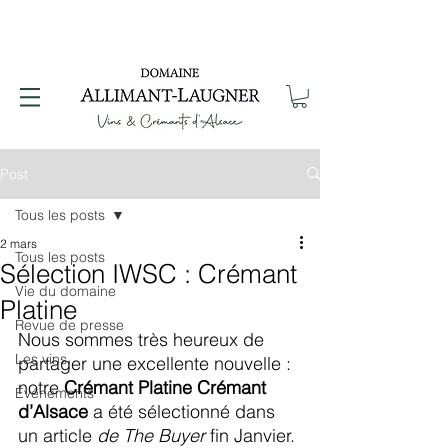
Post
Tous les posts
2 mars
Tous les posts
Sélection IWSC : Crémant
Vie du domaine
Platine
Revue de presse
Nous sommes très heureux de 
Les vins
partager une excellente nouvelle : 
notre 
Crémant Platine Crémant 
Evénements
d’Alsace 
a été sélectionné dans 
un article 
de
The Buyer
 fin Janvier.