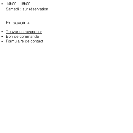
14h00 - 18h00
Samedi :​
​ sur réservation
En savoir +
Trouver un revendeur
Bon de commande
Formulaire
de contact
Mentions légales
C
G
V
Données personnelles
Suivez-nous
Newsletter
>