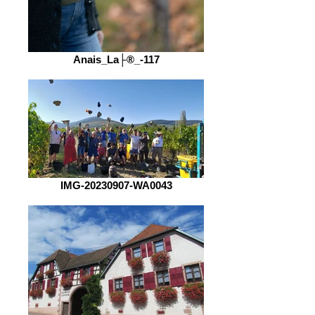
Anais_La├®_-117
IMG-20230907-WA0043