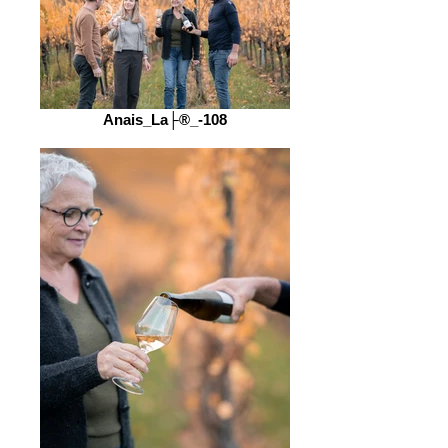
Anais_La├®_-108