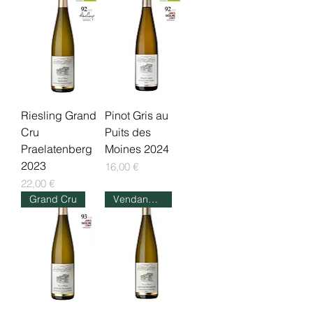
Riesling Grand
Pinot Gris au
Cru
Puits des
Praelatenberg
Moines 2024
2023
Prix
16,00 €
Prix
22,00 €
Grand Cru
Vendanges tardives