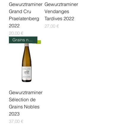
Gewurztraminer
Gewurztraminer
Grand Cru
Vendanges
Praelatenberg
Tardives 2022
2022
Prix
27,00 €
Prix
20,00 €
Grains nobles
Gewurztraminer
Sélection de
Grains Nobles
2023
Prix
37,00 €