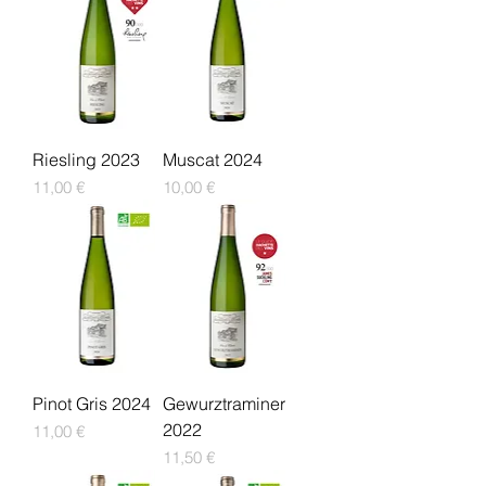
Riesling 2023
Muscat 2024
Prix
Prix
11,00 €
10,00 €
Pinot Gris 2024
Gewurztraminer
2022
Prix
11,00 €
Prix
11,50 €