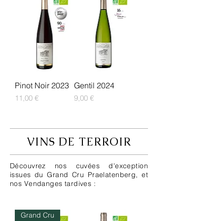
Pinot Noir 2023
Gentil 2024
Prix
Prix
11,00 €
9,00 €
VINS DE TERROIR
Découvrez nos cuvées d'exception
issues du Grand Cru Praelatenberg, et
nos Vendanges tardives :
Grand Cru