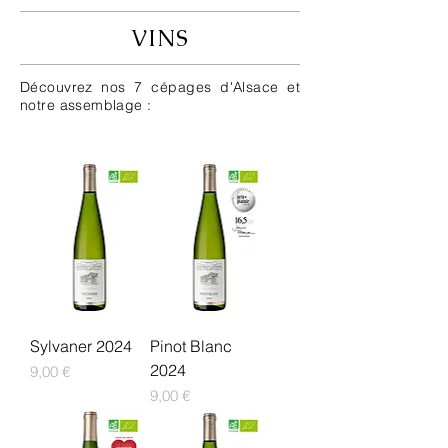
VINS
Découvrez nos 7 cépages d'Alsace et
notre assemblage :
Sylvaner 2024
Pinot Blanc
2024
Prix
9,00 €
Prix
9,00 €