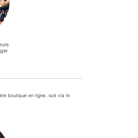
E
eurs
nger
otre boutique en ligne, soit via le