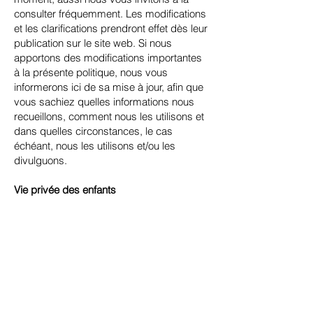
consulter fréquemment. Les modifications
et les clarifications prendront effet dès leur
publication sur le site web. Si nous
apportons des modifications importantes
à la présente politique, nous vous
informerons ici de sa mise à jour, afin que
vous sachiez quelles informations nous
recueillons, comment nous les utilisons et
dans quelles circonstances, le cas
échéant, nous les utilisons et/ou les
divulguons.
Vie privée des enfants
Seules les personnes majeures de 18 ans
ou plus peuvent accéder à notre site
Internet. Notre site ne s’adresse pas aux
personnes de moins de 13 ans (« Enfants
»).
Nous ne recueillons pas en connaissance
de cause les informations personnelles
des enfants de moins de 13 ans. Si vous