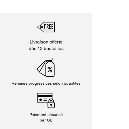
total de bouteilles commandées
:
Energie (pour 100 mL) : 76 kcal / 320 kJ
-1€ par bouteille, à partir de 48 bouteilles
(CODE48)
pour 100
-1,50€ à partir de 84 bouteilles (CODE84)
mL
Saisir le code promo au moment de la
validation du panier
Livraison offerte
Matières grasses
0 g
dès 12 bouteilles
dont Acides gras
0 g
saturés
Glucides
0,2 g
Remises progressives selon quantités
Dont Sucres
0,2 g
Protéines
0 g
Sel
0 g
Paiement sécurisé
par CB