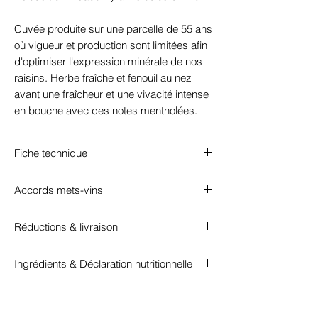
Cuvée produite sur une parcelle de 55 ans
où vigueur et production sont limitées afin
d'optimiser l'expression minérale de nos
raisins. Herbe fraîche et fenouil au nez
avant une fraîcheur et une vivacité intense
en bouche avec des notes mentholées.
Fiche technique
Certifié "Agriculture biologique" FR-BIO-09
Accords mets-vins
Cépage : 100% Sylvaner AOC Alsace
Alcool : 12,7%
Produits de la mer (fruits de mer, huîtres et
Sucre : 5,4 g/L - Sec
Réductions & livraison
coquillages) et de la terre (charcuterie,
Garde : 6 ans
tartes à l'oignon)
Livraison gratuite à partir de
Température de dégustation : 9°C
Ingrédients & Déclaration nutritionnelle
12 bouteilles
, en France métropolitaine et
en Belgique
Téléchargez la fiche technique
Ingrédients : raisin, conservateur(sulfites),
embouteillé sous atmosphère protectrice
Remises progressives selon le nombre