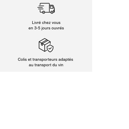
Livré chez vous
en 3-5 jours ouvrés
Colis et transporteurs adaptés
au transport du vin
Adresse
Domaine Allimant-Laugner
10 Grand Rue
67600 Orschwiller
03 88 92 06 52
vins@allimantlaugner.fr
Horaires d'ouverture