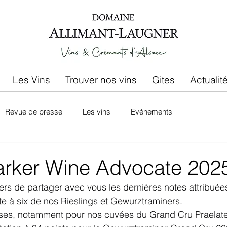
Les Vins
Trouver nos vins
Gites
Actualit
Revue de presse
Les vins
Evénements
arker Wine Advocate 202
rs de partager avec vous les dernières notes attribuée
e à six de nos Rieslings et Gewurztraminers.
ses, notamment pour nos cuvées du Grand Cru Praelate