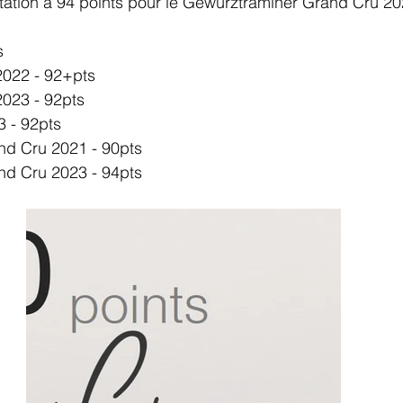
otation à 94 points pour le Gewurztraminer Grand Cru 20
s
2022 - 92+pts
2023 - 92pts
 - 92pts
nd Cru 2021 - 90pts
nd Cru 2023 - 94pts