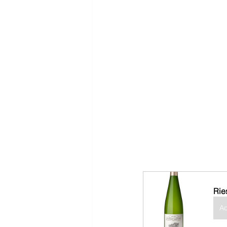
Rie
Ac