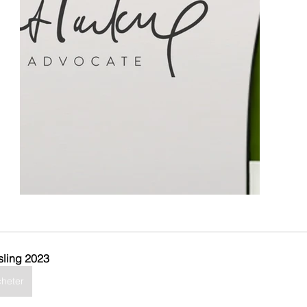
sling 2023
heter