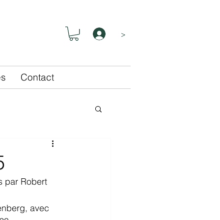
>
és
Contact
5
s par Robert 
nberg, avec 