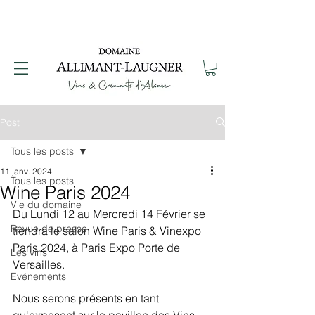
Post
Tous les posts
11 janv. 2024
Tous les posts
Wine Paris 2024
Vie du domaine
Du Lundi 12 au Mercredi 14 Février se 
Revue de presse
tiendra le salon Wine Paris & Vinexpo 
Paris 2024, à Paris Expo Porte de 
Les vins
Versailles.
Evénements
Nous serons présents en tant 
qu'exposant sur le pavillon des Vins 