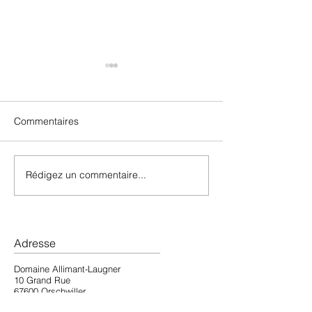
Commentaires
Automne 2024
Fête du Tricentenaire
Rédigez un commentaire...
Adresse
Domaine Allimant-Laugner
10 Grand Rue
67600 Orschwiller
03 88 92 06 52