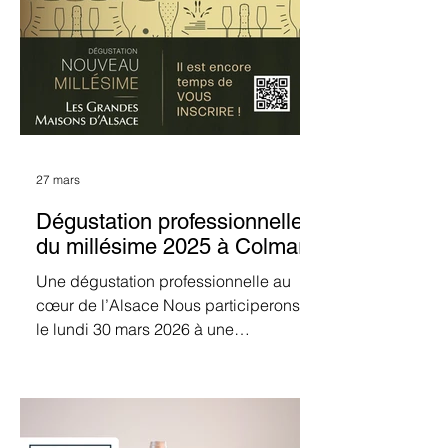
et la modernité des vins d’Alsace,
soulignant leur capacité à répondre
aux attentes actuelles des
consommateurs, en quête de fraîch
27 mars
Dégustation professionnelle
du millésime 2025 à Colmar
Une dégustation professionnelle au
cœur de l’Alsace Nous participerons
le lundi 30 mars 2026 à une
dégustation professionnelle organisée
par Les Grandes Maisons d’Alsace, au
Grand Hôtel Bristol à Colmar. Cet
événement réunira une vingtaine de