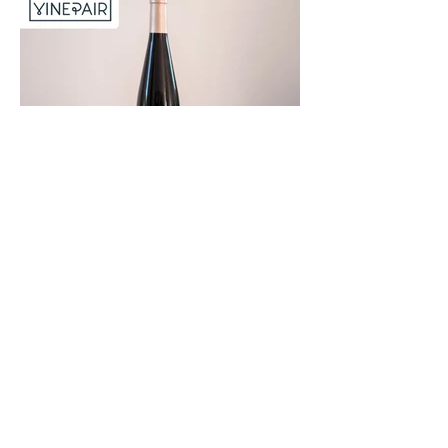
domaines alsaciens pour présenter en
avant-première le millésime 2025,
offrant ainsi aux professionnels du vin
une occasion privilégiée de découvrir
les nouvelles cuvées. Cette 5ᵉ édition
mettra à l’honneur le thème “Au cœur
des Bulles d
26 mars
Notre Pinot Noir mis à
l’honneur par VinePair
Nous sommes heureux de partager
une belle reconnaissance pour notre
Pinot Noir, sélectionné par le média
américain VinePair dans un article