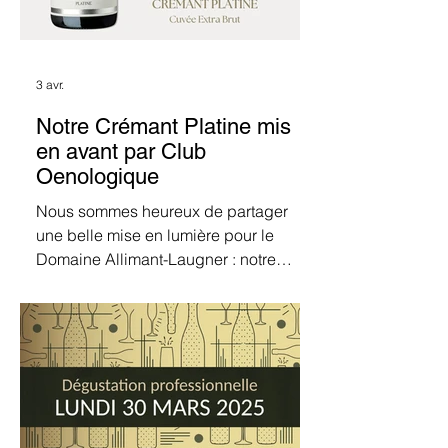
3 avr.
Notre Crémant Platine mis
en avant par Club
Oenologique
Nous sommes heureux de partager
une belle mise en lumière pour le
Domaine Allimant-Laugner : notre
Crémant Platine est cité dans un article
du média britannique Club
Oenologique consacré aux vins
d’Alsace. Dans cet article intitulé Why
Alsace wines are the perfect match for
modern tastes , la journaliste Anne
Krebiehl MW met en avant la diversité